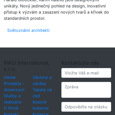
unikáty. Nový jedinečný pohled na design, inovatívní
přístup k výzvám a zasazení nových tvarů a křivek do
standardních prostor.
Světoznámí architekti
INKU International,
Kontaktujte nás
s.r.o.
Home
Záclony a
Prodejna -
závěsy
showroom
Tapety na
Služby a
zeď
realizace
Kusové
O firmě
koberce
Kontakt
Koberce