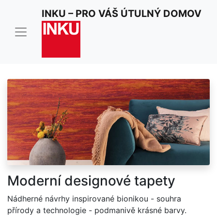
Tapety na zeď
INKU – PRO VÁŠ ÚTULNÝ DOMOV
ZVOLTE TAPETY NA ZEĎ
Moderní designové tapety
Nádherné návrhy inspirované bionikou - souhra
přírody a technologie - podmanivě krásné barvy.