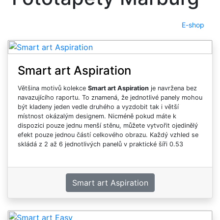
E-shop
Smart art Aspiration
Většina motivů kolekce
Smart art Aspiration
je navržena bez
navazujícího raportu. To znamená, že jednotlivé panely mohou
být kladeny jeden vedle druhého a vyzdobit tak i větší
místnost okázalým designem. Nicméně pokud máte k
dispozici pouze jednu menší stěnu, můžete vytvořit ojedinělý
efekt pouze jednou částí celkového obrazu. Každý vzhled se
skládá z 2 až 6 jednotlivých panelů v praktické šíři 0.53
metrů. Kolekce se skládá z panelů z jiných kolekcí. Máte-li
zájem o velkoformátové fototapety přes celou stěnu na velmi
kvalitním podkladu s digitálním potiskem, tato kolekce je pro
vás to pravé.
Smart art Aspiration