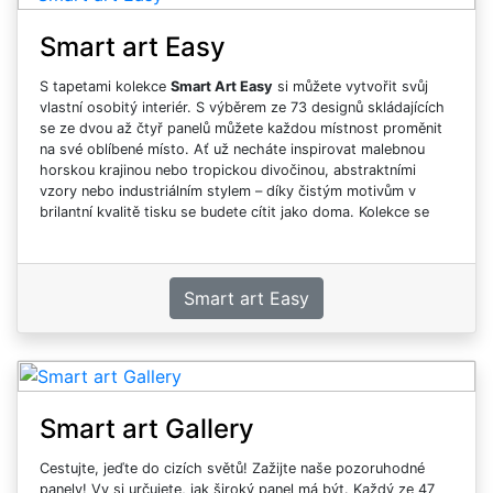
Smart art Easy
S tapetami kolekce
Smart Art Easy
si můžete vytvořit svůj
vlastní osobitý interiér. S výběrem ze 73 designů skládajících
se ze dvou až čtyř panelů můžete každou místnost proměnit
na své oblíbené místo. Ať už necháte inspirovat malebnou
horskou krajinou nebo tropickou divočinou, abstraktními
vzory nebo industriálním stylem – díky čistým motivům v
brilantní kvalitě tisku se budete cítit jako doma. Kolekce se
skládá z panelů z jiných kolekcí. Máte-li zájem o
velkoformátové fototapety přes celou stěnu na velmi
kvalitním podkladu s digitálním potiskem, tato kolekce je pro
vás to pravé.
Smart art Easy
Smart art Gallery
Cestujte, jeďte do cizích světů! Zažijte naše pozoruhodné
panely! Vy si určujete, jak široký panel má být. Každý ze 47