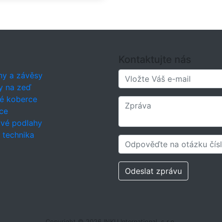
nečnímu záření.
SmartStrand
rce také zlepšují kvalitu
uchu v interiéru. Důkazem toho
že
SmartStrand
je v USA
nocen známkou Green Label
s.
SmartStrand
koberec je
Kontaktujte nás
epší volbou pro kvalitní život.
né čištění - celoživotní
ny a závěsy
nost proti flekům a špíně,
y na zeď
ky se odstraní pouze vodou =
né čištění a údržba.
é koberce
rtStrand
koberce jsou
ce
áběny z vysoce odolných
ové podlahy
linných vláken a vytváří tak
í technika
 měřítko v oblasti kvality,
fortu a odolnosti.
rtStrand
je mimoto velmi lehce
žovatelný.
SmartStrand
je
Odeslat zprávu
životně odolný vůči flekům a
istotám. Fleky a špína mohou
 jednoduše odstraněny vodou,
 by zanechaly nějaké stopy.
e druhu a intenzity znečištění
ou být v nutných případech
Copyright © 2026 INKU International, s.r.o.