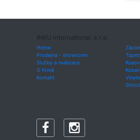
slu
kobe
vzd
je, 
hod
Plu
INKU International, s.r.o.
nejl
Snad
Home
Záclo
odol
Prodejna - showroom
Tapet
fle
snad
Služby a realizace
Kusov
Sma
O firmě
Kober
vyr
Kontakt
Vinyl
rost
Stíníc
nové
kom
Sma
udr
celo
neč
být
aniž
Podl
moh