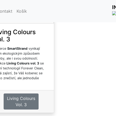
oberce SmartStrand
I
ontakt
Košík
ving Colours
l. 3
erce
SmartStrand
vynikají
en ekologickým způsobem
by, ale i svou odolností.
ekce
Living Colours vol. 3
se
í technologií Forever Clean,
á zajístí, že Váš koberec se
o znečistí, ale jednoduše
stí.
byčejně jemný, hebký a lesklý!
rtStrand
koberce působí velmi
emně, jsou velmi hebké a
Living Colours
é. Jejich přírodní UV odolnost
Vol. 3
šťuje stálobarevnost i při
uhodobém vystavení