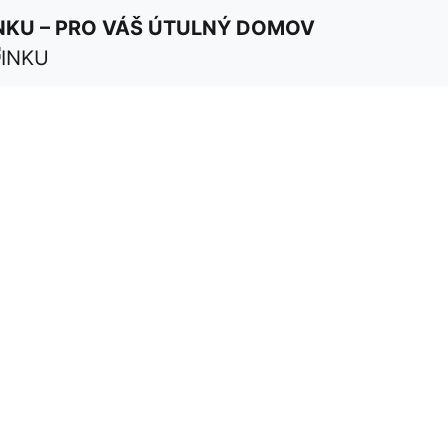
NKU – PRO VÁŠ ÚTULNÝ DOMOV
E-shop