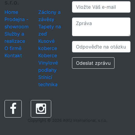
s.r.o.
Home
Záclony a
Prodejna -
závěsy
showroom
Tapety na
Služby a
zeď
realizace
Kusové
O firmě
koberce
Kontakt
Koberce
Vinylové
Odeslat zprávu
podlahy
Stínící
technika
Copyright © 2026 INKU International, s.r.o.