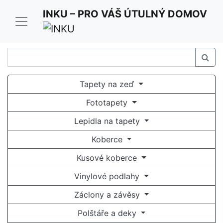
Pro optimální funkci našich stránek používáme cookies.
INKU – PRO VÁŠ ÚTULNÝ DOMOV
Užíváním stránek inku.cz souhlasíte s jejich
používáním.
Rozumím a souhlasím
Tapety na zeď
Fototapety
Lepidla na tapety
Koberce
Kusové koberce
Vinylové podlahy
Záclony a závěsy
Polštáře a deky