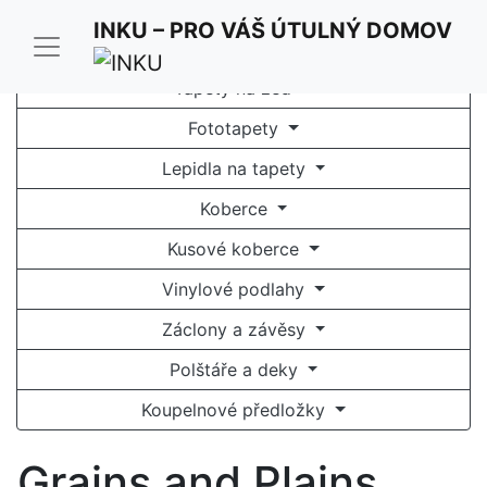
INKU – PRO VÁŠ ÚTULNÝ DOMOV
Tapety na zeď
Fototapety
Lepidla na tapety
Koberce
Kusové koberce
Vinylové podlahy
Záclony a závěsy
Polštáře a deky
Koupelnové předložky
Grains and Plains