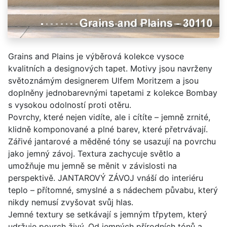
Grains and Plains je výběrová kolekce vysoce
kvalitních a designových tapet. Motivy jsou navrženy
světoznámým designerem Ulfem Moritzem a jsou
doplněny jednobarevnými tapetami z kolekce Bombay
s vysokou odolností proti otěru.
Povrchy, které nejen vidíte, ale i cítíte – jemně zrnité,
klidně komponované a plné barev, které přetrvávají.
Zářivé jantarové a měděné tóny se usazují na povrchu
jako jemný závoj. Textura zachycuje světlo a
umožňuje mu jemně se měnit v závislosti na
perspektivě. JANTAROVÝ ZÁVOJ vnáší do interiéru
teplo – přítomné, smyslné a s nádechem půvabu, který
nikdy nemusí zvyšovat svůj hlas.
Jemné textury se setkávají s jemným třpytem, ​​který
udržuje povrch živý. Od jemných přírodních tónů a