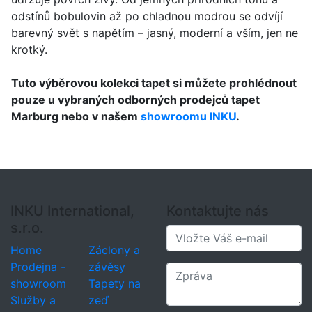
odstínů bobulovin až po chladnou modrou se odvíjí
barevný svět s napětím – jasný, moderní a vším, jen ne
krotký.
Tuto výběrovou kolekci tapet si můžete prohlédnout
pouze u vybraných odborných prodejců tapet
Marburg nebo v našem
showroomu INKU
.
INKU International,
Kontaktujte nás
s.r.o.
Home
Záclony a
Prodejna -
závěsy
showroom
Tapety na
Služby a
zeď