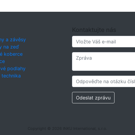
Kontaktujte nás
ny a závěsy
y na zeď
é koberce
ce
ové podlahy
í technika
Odeslat zprávu
Copyright © 2026 INKU International, s.r.o.