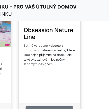
on
NKU – PRO VÁŠ ÚTULNÝ DOMOV
E-shop
Obsession Nature
Line
Šetrně vyrobené koberce z
přírodních materiálů a textur, které
jsou nejen příjemné na dotek, ale
také okouzlí svým jedinečným
 s
střídmým designem.
mi
u