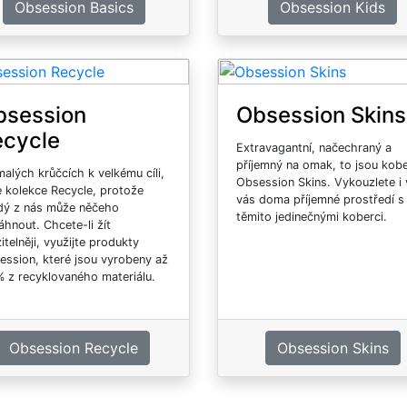
Obsession Basics
Obsession Kids
bsession
Obsession Skins
ecycle
Extravagantní, načechraný a
příjemný na omak, to jsou kob
alých krůčcích k velkému cíli,
Obsession Skins. Vykouzlete i 
e kolekce Recycle, protože
vás doma příjemné prostředí s
dý z nás může něčeho
těmito jedinečnými koberci.
hnout. Chcete-li žít
itelněji, využijte produkty
ession, které jsou vyrobeny až
% z recyklovaného materiálu.
Obsession Recycle
Obsession Skins