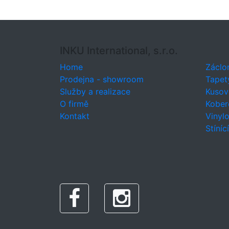
INKU International, s.r.o.
Home
Záclo
Prodejna - showroom
Tapet
Služby a realizace
Kusov
O firmě
Kober
Kontakt
Vinyl
Stíníc