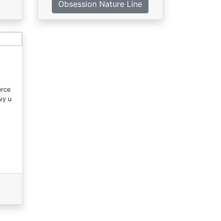
Obsession Nature Line
erce
vy u