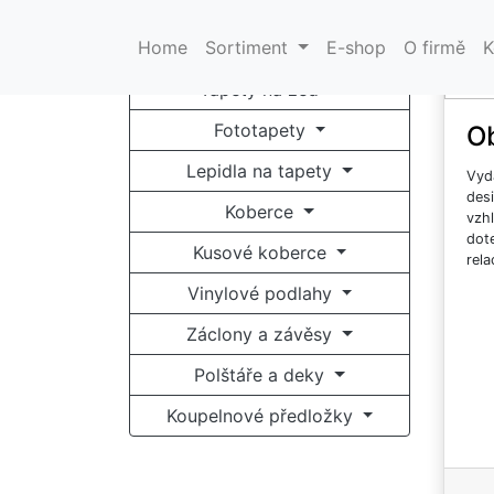
K
Home
Sortiment
E-shop
O firmě
K
Tapety na zeď
Fototapety
O
Lepidla na tapety
Vyd
desi
Koberce
vzhl
dot
Kusové koberce
rela
Vinylové podlahy
Záclony a závěsy
Polštáře a deky
Koupelnové předložky