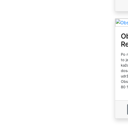
O
R
Po m
to j
kaž
dosá
udrž
Obs
80 