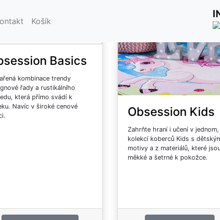
usové koberce Obsessi
I
ontakt
Košík
bsession Basics
ařená kombinace trendy
gnové řady a rustikálního
edu, která přímo svádí k
eku. Navíc v široké cenové
Obsession Kids
ci.
Zahrňte hraní i učení v jednom,
kolekcí koberců Kids s dětský
motivy a z materiálů, které jso
měkké a šetrné k pokožce.