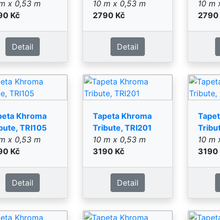
Detail
Detail
peta Khroma
Tapeta Khroma
Tape
bute, TRI204
Tribute, TRI205
Tribu
m x 0,53 m
10 m x 0,53 m
10 m 
90 Kč
3190 Kč
3190
Detail
Detail