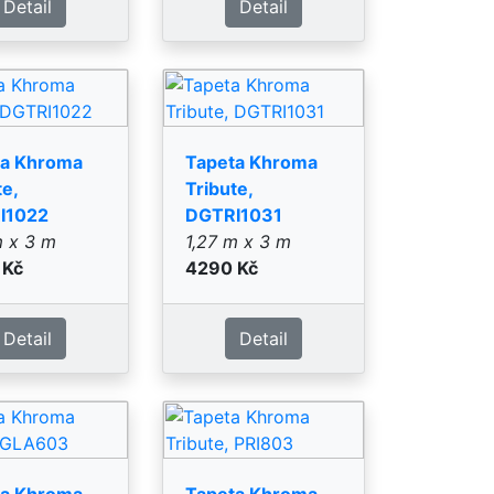
ta Khroma
Tapeta Khroma
te, GLA603
Tribute, PRI803
x 0,53 m
10 m x 0,53 m
 Kč
2290 Kč
Detail
Detail
ta Khroma
Tapeta Khroma
te, SOC112
Tribute, SOC113