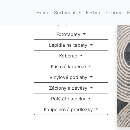
Tr
Home
Sortiment
E-shop
O firmě
K
Tapety na zeď
Fototapety
Tribu
Lepidla na tapety
netra
Koberce
modré,
Kusové koberce
Vinylové podlahy
Záclony a závěsy
Ta
Tr
Polštáře a deky
10 
Koupelnové předložky
24