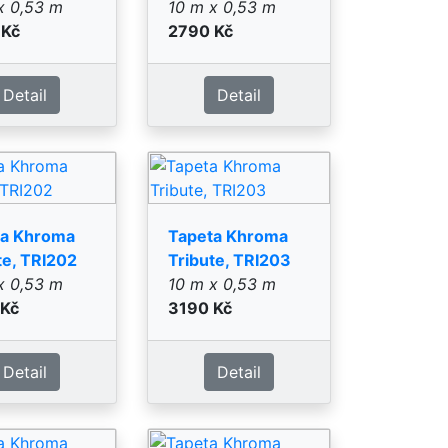
Detail
Detail
ta Khroma
Tapeta Khroma
te, TRI206
Tribute, TRI301
x 0,53 m
10 m x 0,53 m
 Kč
3490 Kč
Detail
Detail