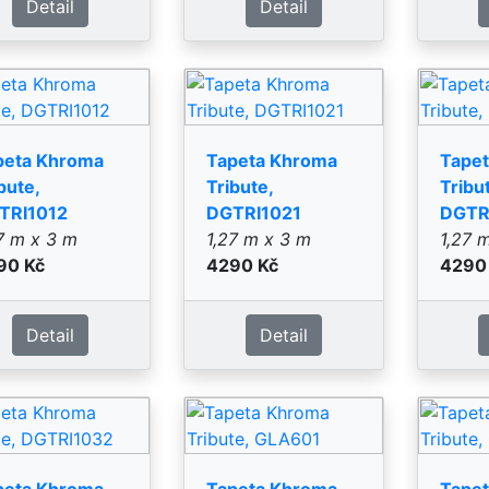
peta Khroma
Tapeta Khroma
Tape
bute,
Tribute, GLA601
Tribu
TRI1032
10 m x 0,53 m
10 m 
7 m x 3 m
2290 Kč
2290
90 Kč
Detail
Detail
peta Khroma
Tapeta Khroma
Tape
bute, PRI806
Tribute, SOC103
Tribu