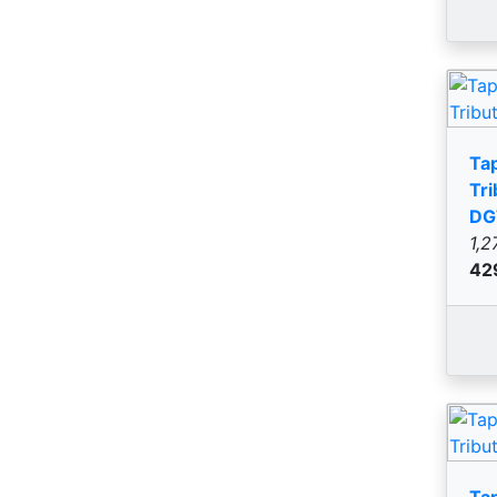
Ta
Tri
DG
1,2
42
Ta
Tri