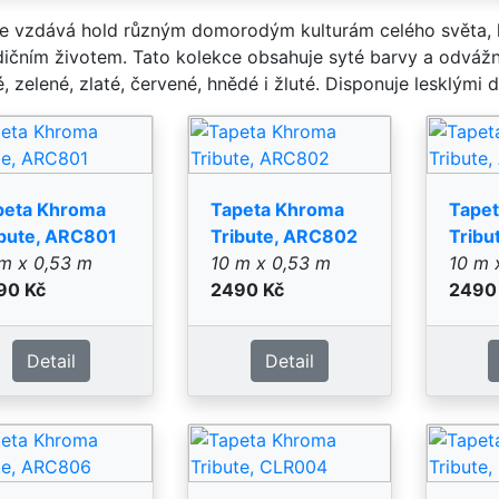
peta Khroma
Tapeta Khroma
Tape
ibute, ARC806
Tribute, CLR004
Tribu
m x 0,53 m
10 m x 0,53 m
10 m 
90 Kč
2490 Kč
2490
Detail
Detail
peta Khroma
Tapeta Khroma
Tape
ibute, CLR021
Tribute, CLR022
Tribu