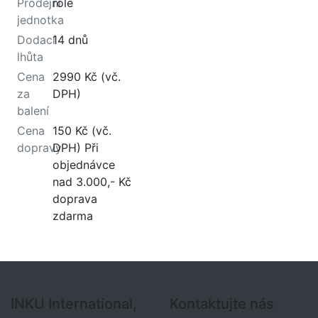
Prodejní
role
jednotka
Dodací
14 dnů
lhůta
Cena
2990 Kč (vč.
za
DPH)
balení
Cena
150 Kč (vč.
dopravy
DPH) Při
objednávce
nad 3.000,- Kč
doprava
zdarma
INKU International,
Kontaktujte nás