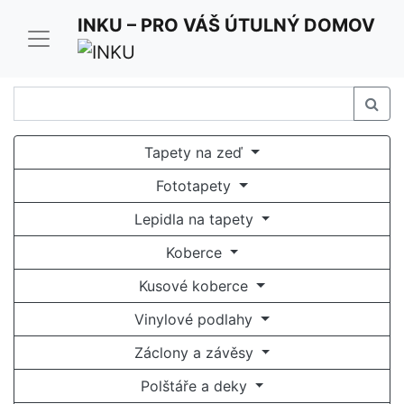
Pro optimální funkci našich stránek používáme cookies.
INKU – PRO VÁŠ ÚTULNÝ DOMOV
Užíváním stránek inku.cz souhlasíte s jejich
používáním.
Rozumím a souhlasím
Tapety na zeď
Fototapety
Lepidla na tapety
Koberce
Kusové koberce
Vinylové podlahy
Záclony a závěsy
Polštáře a deky