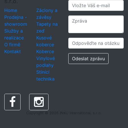
s.r.o.
Home
Záclony a
Prodejna -
závěsy
showroom
Tapety na
Služby a
zeď
realizace
Kusové
O firmě
koberce
Kontakt
Koberce
Vinylové
Odeslat zprávu
podlahy
Stínící
technika
Copyright © 2026 INKU International, s.r.o.