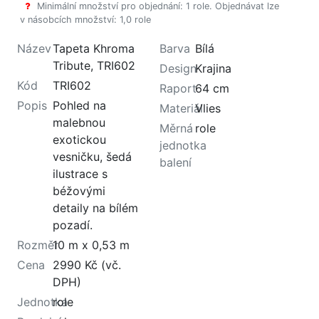
Minimální množství pro objednání: 1 role. Objednávat lze
v násobcích množství: 1,0 role
Název
Tapeta Khroma
Barva
Bílá
Tribute, TRI602
Design
Krajina
Kód
TRI602
Raport
64 cm
Popis
Pohled na
Materiál
Vlies
malebnou
Měrná
role
exotickou
jednotka
vesničku, šedá
balení
ilustrace s
béžovými
detaily na bílém
pozadí.
Rozměr
10 m x 0,53 m
Cena
2990 Kč (vč.
DPH)
Jednotka
role