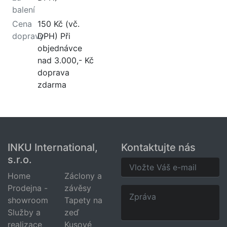
balení
Cena
150 Kč (vč.
dopravy
DPH) Při
objednávce
nad 3.000,- Kč
doprava
zdarma
INKU International,
Kontaktujte nás
s.r.o.
Home
Záclony a
Prodejna -
závěsy
showroom
Tapety na
Služby a
zeď
realizace
Kusové