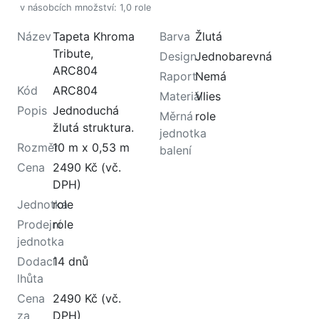
v násobcích množství: 1,0 role
Název
Tapeta Khroma
Barva
Žlutá
Tribute,
Design
Jednobarevná
ARC804
Raport
Nemá
Kód
ARC804
Materiál
Vlies
Popis
Jednoduchá
Měrná
role
žlutá struktura.
jednotka
Rozměr
10 m x 0,53 m
balení
Cena
2490 Kč (vč.
DPH)
Jednotka
role
Prodejní
role
jednotka
Dodací
14 dnů
lhůta
Cena
2490 Kč (vč.
za
DPH)