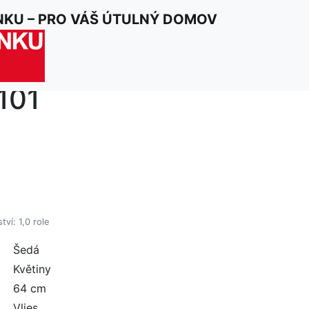
ím a souhlasím
NKU – PRO VÁŠ ÚTULNÝ DOMOV
101
ví: 1,0 role
Šedá
Květiny
64 cm
Vlies