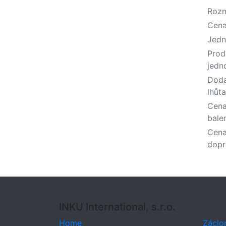
Roz
Cen
Jedn
Prod
jedn
Doda
lhůta
Cena
bale
Cen
dopr
INKU International, s.r.o.
Home
Záclo