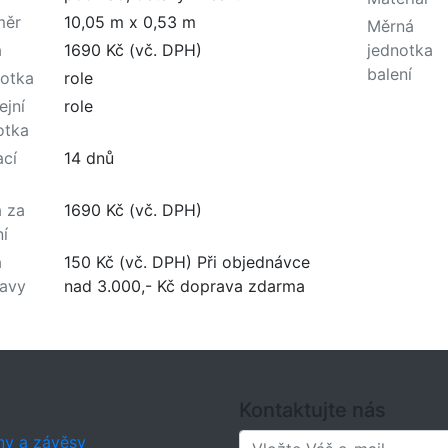
měr
10,05 m x 0,53 m
Měrná
a
1690 Kč (vč. DPH)
jednotka
balení
otka
role
ejní
role
otka
cí
14 dnů
 za
1690 Kč (vč. DPH)
ní
a
150 Kč (vč. DPH) Při objednávce
avy
nad 3.000,- Kč doprava zdarma
Kontaktujte nás
ny a závěsy