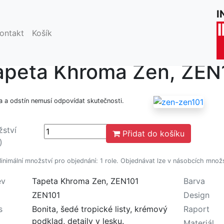
váním stránek inku.cz souhlasíte s jejich používáním.
Rozum
I
ontakt
Košík
shop
Tapety na zeď Khroma
Zen
apeta Khroma Zen, ZEN
a a odstín nemusí odpovídat skutečnosti.
ství
Přidat do košíku
)
nimální množství pro objednání: 1 role. Objednávat lze v násobcích množst
ev
Tapeta Khroma Zen, ZEN101
Barva
ZEN101
Design
s
Bonita, šedé tropické listy, krémový
Raport
podklad, detaily v lesku.
Materiál