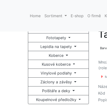
Pro optimální funkci našich stránek používáme cookies. Uží
Home
Sortiment
E-shop
O firmě
K
E-
Tapety na zeď
T
Fototapety
Lepidla na tapety
Barv
Koberce
Množ
Kusové koberce
(role
Vinylové podlahy
Mi
Záclony a závěsy
Náz
Polštáře a deky
Kód
Koupelnové předložky
Popi