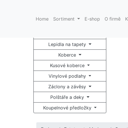
Catalog
Home
Sortiment
E-shop
O firmě
K
Tapety na zeď
Fototapety
Lepidla na tapety
Koberce
Kusové koberce
Vinylové podlahy
Záclony a závěsy
Polštáře a deky
Koupelnové předložky