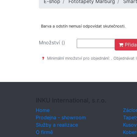
E-shop
Fototapety Marburg
Smart
Barva a odstín nemusí odpovídat skutečnosti.
Množství ()
Přida
Minimální množství pro objednání: . Objednávat 
INKU International, s.r.o.
Home
Záclo
Prodejna - showroom
Tapet
Služby a realizace
Kusov
O firmě
Kober