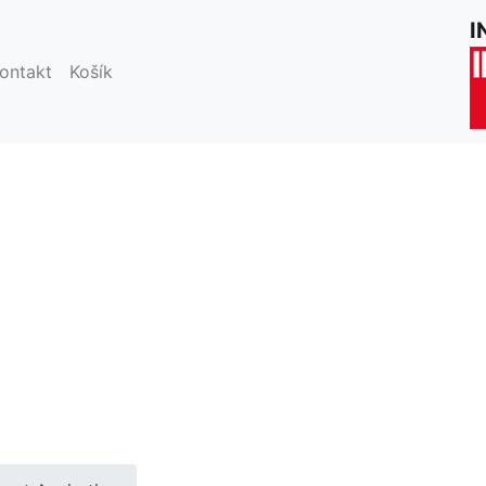
 product not exists!Catalog product not exists!
I
ontakt
Košík