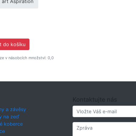
 art Aspiration
t do košíku
lze v násobcích množství: 0,0
Kontaktujte nás
ny a závěsy
y na zeď
é koberce
ce