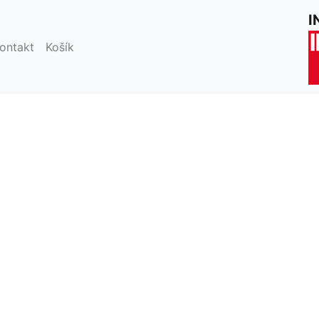
váním stránek inku.cz souhlasíte s jejich používáním.
Rozum
I
 product not exists!Catalog product not exists!
ontakt
Košík