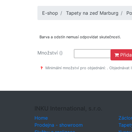
E-shop
Tapety na zeď Marburg
Po
Barva a odstín nemusí odpovídat skutečnosti.
Množství ()
Přida
Minimální množství pro objednání: . Objednávat 
INKU International, s.r.o.
Home
Záclo
Prodejna - showroom
Tapet