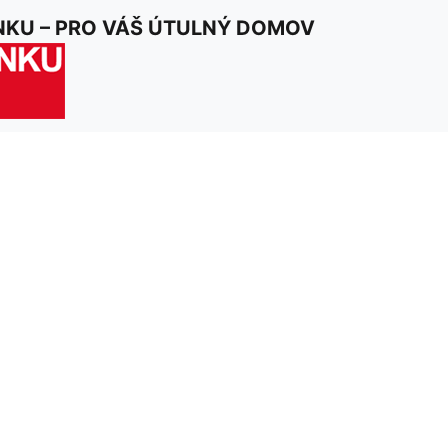
ím a souhlasím
NKU – PRO VÁŠ ÚTULNÝ DOMOV