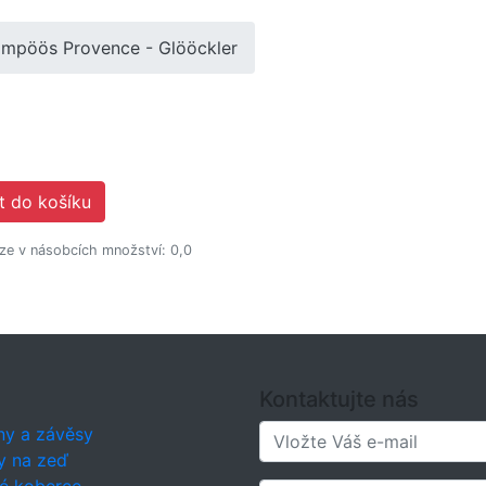
mpöös Provence - Glööckler
t do košíku
lze v násobcích množství: 0,0
Kontaktujte nás
ny a závěsy
y na zeď