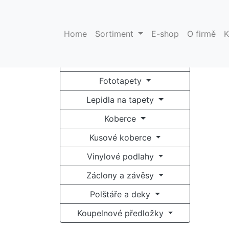
Pro optimální funkci našich stránek používáme cookies. Uží
Catalog
Home
Sortiment
E-shop
O firmě
K
Tapety na zeď
Fototapety
Lepidla na tapety
Koberce
Kusové koberce
Vinylové podlahy
Záclony a závěsy
Polštáře a deky
Koupelnové předložky