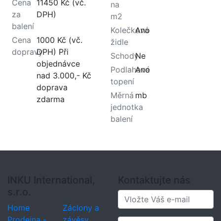
Cena
11450 Kč (vč.
na
za
DPH)
m2
balení
Kolečková
Ano
Cena
1000 Kč (vč.
židle
dopravy
DPH) Při
Schody
Ne
objednávce
Podlahové
Ano
nad 3.000,- Kč
topení
doprava
Měrná
mb
zdarma
jednotka
balení
INKU International,
Kontaktujte nás
s.r.o.
Home
Záclony a
Prodejna -
závěsy