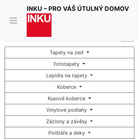
Pro optimální funkci našich stránek používáme cookies.
INKU – PRO VÁŠ ÚTULNÝ DOMOV
Užíváním stránek inku.cz souhlasíte s jejich
používáním.
Rozumím a souhlasím
Tapety na zeď
Fototapety
Lepidla na tapety
Koberce
Kusové koberce
Vinylové podlahy
Záclony a závěsy
Polštáře a deky