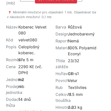
(mb)
Minimální množství pro objednání: 1 mb. Objednávat lze
v násobcích množství: 0,1 mb
Název
Koberec Velvet
Barva
Růžová
080
Design
Jednobarevný
Kód
velvet080
Raport
Nemá
Popis
Celoplošný
Materiál
100% Polyamid
koberec.
Econyl
Rozměr
šíře 5 m
Třída
23/32
Cena
2290 Kč (vč.
zátěže
DPH)
Hořlavost
Cfl-s1
Jednotka
m2
Povrch
Velur
Prodejní
mb
Rub
Textilvlies
jednotka
Celková
11.5 mm
Dodací
14 dnů
tloušťka
lhůta
Hmotnost
2.33 kg