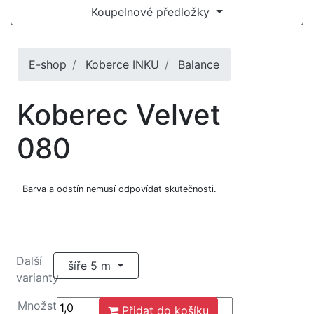
Koupelnové předložky
E-shop
Koberce INKU
Balance
Koberec Velvet
080
Barva a odstín nemusí odpovídat skutečnosti.
Další
šíře 5 m
varianty
Množství
Přidat do košíku